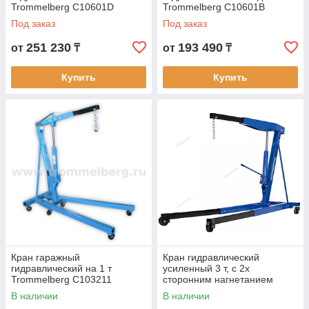
Trommelberg C10601D
Trommelberg C10601B
Под заказ
Под заказ
251 230
193 490
от
₸
от
₸
Купить
Купить
Кран гаражный
Кран гидравлический
гидравлический на 1 т
усиленный 3 т, с 2х
Trommelberg C103211
сторонним нагнетанием
В наличии
В наличии