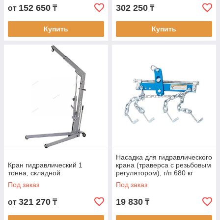
152 650
302 250
от
₸
₸
Купить
Купить
Насадка для гидравлического
Кран гидравлический 1
крана (траверса с резьбовым
тонна, складной
регулятором), г/п 680 кг
NORDBERG N37S
Под заказ
Под заказ
321 270
19 830
от
₸
₸