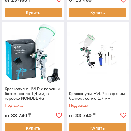
13 460
13 460
от
₸
от
₸
Купить
Купить
Краскопульт HVLP с верхним
баком, сопло 1,4 мм, в
Краскопульт HVLP с верхним
коробке NORDBERG
бачком, сопло 1,7 мм
Под заказ
Под заказ
33 740
33 740
от
₸
от
₸
Купить
Купить