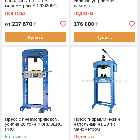
напольный на 20 т с
силовое устройство -
манометром SD200805C
домкрат
Под заказ
Под заказ
237 670
176 800
от
₸
₸
Купить
Купить
Пресс с пневмоприводом,
Пресс гидравлический
усилие 20 тонн NORDBERG
напольный на 20 т с
PRO
манометром
В наличии
Под заказ