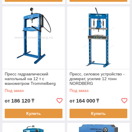
Пресс гидравлический
Пресс, силовое устройство -
напольный на 12 т с
домкрат, усилие 12 тонн
манометром Trommelberg
NORDBERG
SD200803B
Под заказ
Под заказ
186 120
164 000
от
₸
от
₸
Купить
Купить