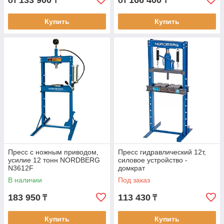
133 900
166 400
от
₸
от
₸
Купить
Купить
Пресс с ножным приводом,
Пресс гидравлический 12т,
усилие 12 тонн NORDBERG
силовое устройство -
N3612F
домкрат
В наличии
Под заказ
183 950
113 430
₸
₸
Купить
Купить