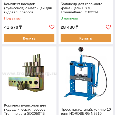
Комплект насадок
Балансир для гаражного
(пуансонов) c матрицей для
крана (цепь 1.8 м)
гидравл. прессов
Trommelberg C103214
NORDBERG N36P
Под заказ
В наличии
41 670
28 430
₸
₸
Купить
Купить
Комплект пуансонов для
гидравлических прессов
Пресс настольный, усилие 10
Trommelberg SD2050TB
тонн NORDBERG N3610