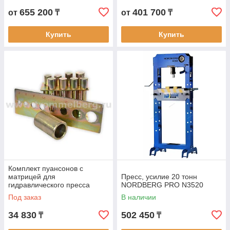
655 200
401 700
от
₸
от
₸
Купить
Купить
Комплект пуансонов с
матрицей для
Пресс, усилие 20 тонн
гидравлического пресса
NORDBERG PRO N3520
SD20500F-3
Под заказ
В наличии
34 830
502 450
₸
₸