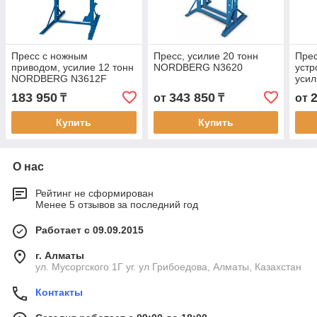
Пресс с ножным
Пресс, усилие 20 тонн
Прес
приводом, усилие 12 тонн
NORDBERG N3620
устр
NORDBERG N3612F
усил
NOR
183 950
343 850
₸
от
₸
от
Купить
Купить
О нас
Рейтинг не сформирован
Менее 5 отзывов за последний год
Работает с 09.09.2015
г. Алматы
ул. Мусоргского 1Г уг. ул Грибоедова, Алматы, Казахстан
Контакты