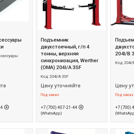
ксессуары
Подъемник
Подъем
ки
двухстоечный, г/п 4
двухст
тонны, верхняя
204I/B 
ксессуары
синхронизация, Werther
204I/
(OMA) 204I/A 3SF
204I/A 3SF
йте
Цену уточняйте
Цену у
Под заказ
Под заказ
44
+7 (700) 407-21-44
+7 (700) 
(WhatsApp)
(WhatsAp