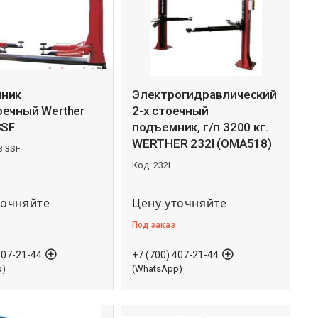
ник
Электрогидравлический
оечный Werther
2-х стоечный
3SF
подъемник, г/п 3200 кг.
WERTHER 232I (OMA518)
B 3SF
232I
точняйте
Цену уточняйте
Под заказ
407-21-44
+7 (700) 407-21-44
p)
(WhatsApp)