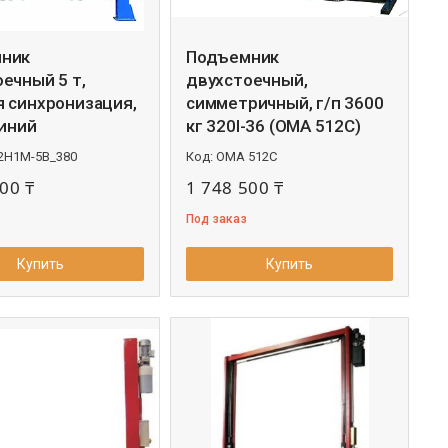
ник
Подъемник
ечный 5 т,
двухстоечный,
я синхронизация,
симметричный, г/п 3600
синий
кг 320I-36 (OMA 512C)
2H1M-5B_380
OMA 512C
00 ₸
1 748 500 ₸
Под заказ
Купить
Купить