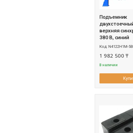
Подъемник
двухстоечный
верхняя синх
380 В, синий
N4122H1M-5B
1 982 500 ₸
В наличии
Купи