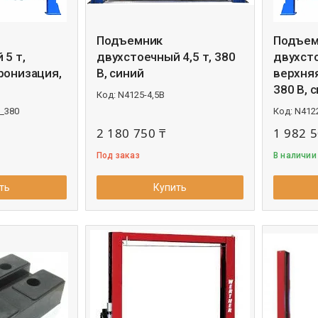
Подъемник
Подъем
 5 т,
двухстоечный 4,5 т, 380
двухсто
ронизация,
В, синий
верхня
380 В, 
N4125-4,5B
_380
N412
2 180 750 ₸
1 982 5
Под заказ
В наличии
ть
Купить