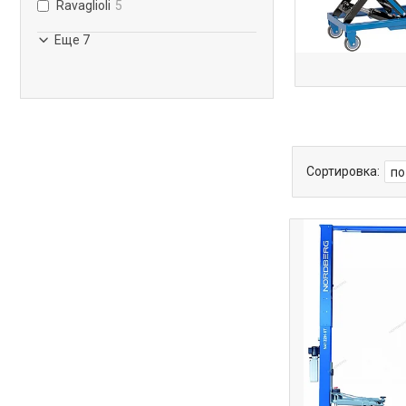
Ravaglioli
5
Еще 7