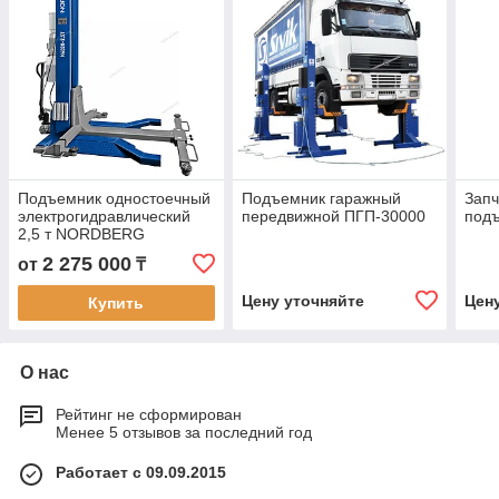
Подъемник одностоечный
Подъемник гаражный
Запч
электрогидравлический
передвижной ПГП-30000
под
2,5 т NORDBERG
2 275 000
от
₸
Цену уточняйте
Цен
Купить
О нас
Рейтинг не сформирован
Менее 5 отзывов за последний год
Работает с 09.09.2015