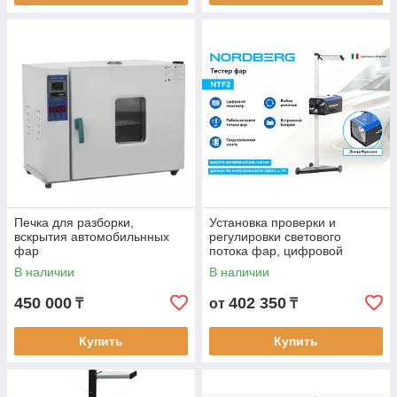
Печка для разборки,
Установка проверки и
вскрытия автомобильнных
регулировки светового
фар
потока фар, цифровой
люксометр NORDBERG NTF2
В наличии
В наличии
450 000
402 350
₸
от
₸
Купить
Купить