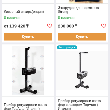
Экструдер для герметика
Лазерный визирь(опция)
Strong
В наличии
В наличии
139 420
230 000
от
₸
₸
Купить
Купить
Топ продаж
Прибор регулировки света
Прибор регулировки света
фар с лазером TopAuto (
фар TopAuto (Италия)
Италия)