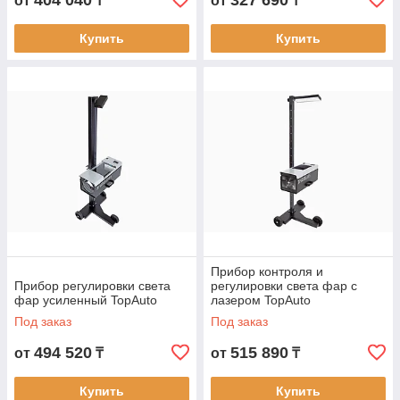
404 040
327 690
от
₸
от
₸
Купить
Купить
Прибор контроля и
Прибор регулировки света
регулировки света фар с
фар усиленный TopAuto
лазером TopAuto
Под заказ
Под заказ
494 520
515 890
от
₸
от
₸
Купить
Купить