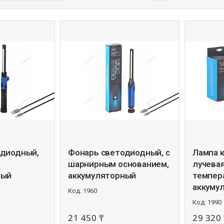
одиодный,
Фонарь светодиодный, с
Лампа 
шарнирным основанием,
лучевая
ный
аккумуляторный
темпер
аккуму
1960
1990
21 450 ₸
29 320 