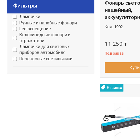
Фонарь свет
Фильтры
нашейный,
Лампочки
аккумуляторны
Ручные и налобные фонари
1902
Led освещение
Велосипедные фонари и
отражатели
11 250 ₸
Лампочки для световых
приборов автомобиля
Под заказ
Переносные светильники
Купи
Новинка