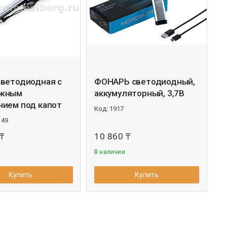
светодиодная с
ФОНАРЬ светодиодный,
ижным
аккумуляторный, 3,7В
нием под капот
1917
149
₸
10 860 ₸
В наличии
Купить
Купить