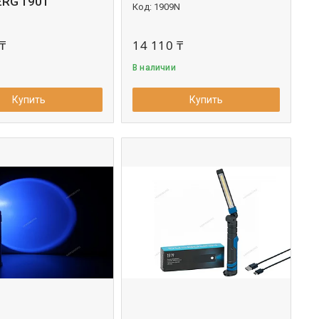
RG 1901
1909N
₸
14 110 ₸
В наличии
Купить
Купить