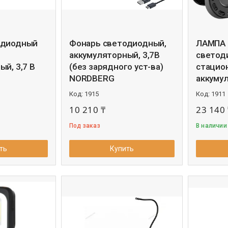
одиодный
Фонарь светодиодный,
ЛАМПА 
аккумуляторный, 3,7В
светод
й, 3,7 В
(без зарядного уст-ва)
стацио
NORDBERG
аккумул
1915
1911
10 210 ₸
23 140 
Под заказ
В наличии
ть
Купить