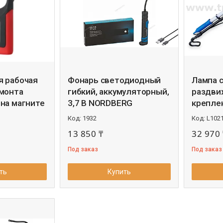
я рабочая
Фонарь светодиодный
Лампа 
монта
гибкий, аккумуляторный,
раздв
на магните
3,7 В NORDBERG
крепле
1932
L102
13 850 ₸
32 970 
Под заказ
Под заказ
ть
Купить