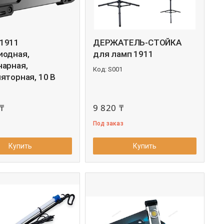
1911
ДЕРЖАТЕЛЬ-СТОЙКА
иодная,
для ламп 1911
нарная,
S001
яторная, 10 В
₸
9 820 ₸
Под заказ
Купить
Купить