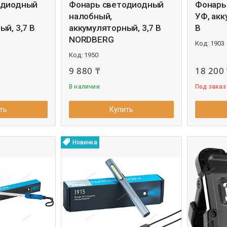
одиодный
Фонарь светодиодный
Фонарь
налобный,
УФ, акк
й, 3,7 В
аккумуляторный, 3,7 В
В
NORDBERG
1903
1950
9 880 ₸
18 200 
В наличии
Под заказ
ть
Купить
Новинка