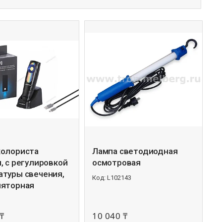
колориста
Лампа светодиодная
, с регулировкой
осмотровая
атуры свечения,
L102143
ляторная
₸
10 040 ₸