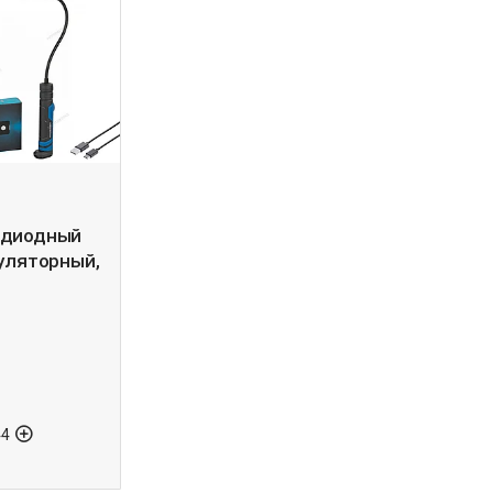
одиодный
муляторный,
44