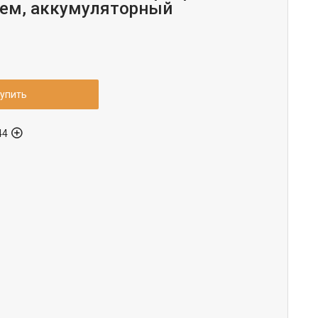
ем, аккумуляторный
упить
44