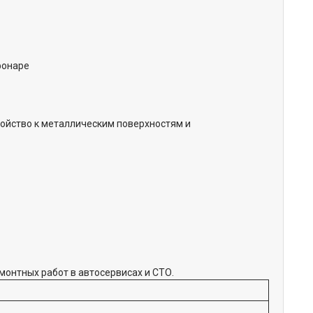
фонаре
ройство к металлическим поверхностям и
онтных работ в автосервисах и СТО.