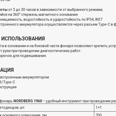
боты
от 3 до 30 часов в зависимости от выбранного режима
ся на 360° стержень магнитного основания
ницаемость, водостойкость и ударостойкость по IP54, IK07
строенного аккумулятора осуществляется через разъем Type-C в 
 ИСПОЛЬЗОВАНИЯ
та в основании и на боковой части фонаря позволяют крепить уст
 руки при проведении диагностических работ.
крючок для подвешивания.
ТАЦИЯ
 встроенным аккумулятором
B/Type-C
нструкция
 фонарь
NORDBERG 1960
– удобный инструмент при проведении рем
етодиодов, шт.
1+1
к основного освещения, лм
700