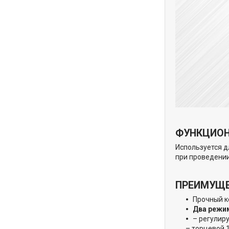
ФУНКЦИО
Используется д
при проведении
ПРЕИМУЩ
Прочный к
Два режи
– регулиру
– торцевой 