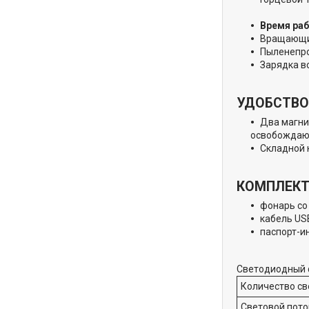
Время ра
Вращающий
Пыленепро
Зарядка в
УДОБСТВО
Два магни
освобождают
Складной 
КОМПЛЕК
фонарь со
кабель US
паспорт-и
Светодиодный
Количество св
Световой пото