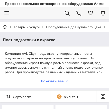
Профессиональное автосервисное оборудование Алматы |
Товары и услуги
Оборудование для кузовного цеха
Пост подготовки к окраске
Компания «AL City» предлагает универсальные посты
подготовки к окраске на привлекательных условиях. Это
оборудование играет важную роль в процессе окраски, ведь
именно здесь выполняется полный спектр подготовительных
работ. При производстве различных изделий из металла или
дерева, а также во время работ с кузовом автомобилей на их
Показать всё
поверхностях оседает пыль, появляются следы от масла и
другие загрязнения, которые требуется убрать перед
началом окрашивания.
Сортировка
0
Фильтры
Посты подготовки к окраске состоят из следующих
узлов:
одной стены, выполненной из сэндвич–панелей;