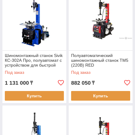
Шиномонтажный станок Sivik
Полуавтоматический
КС-302А Про, полуавтомат с
шиномонтажный станок TM5
устройством для быстрой
(220В) RED
накачки шин
Под заказ
Под заказ
1 131 000
882 050
₸
₸
Купить
Купить