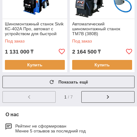
Шиномонтажный станок Sivik
Автоматический
КС-402А Про, автомат с
шиномонтажный станок
устройством для быстрой
TM7B (380В)
накачки шин
Под заказ
Под заказ
1 131 000
2 164 500
₸
₸
Купить
Купить
Показать ещё
1
/ 7
О нас
Рейтинг не сформирован
Менее 5 отзывов за последний год