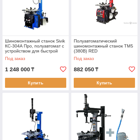
Шиномонтажный станок Sivik
Полуавтоматический
КС-304А Про, полуавтомат с
шиномонтажный станок TM5
устройством для быстрой
(380В) RED
накачки шин
Под заказ
Под заказ
1 248 000
882 050
₸
₸
Купить
Купить