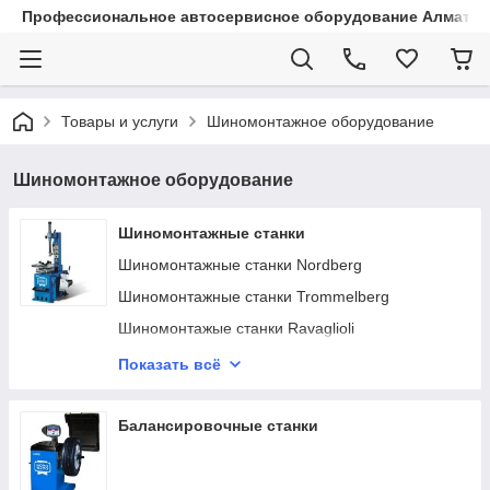
Профессиональное автосервисное оборудование Алматы |
Товары и услуги
Шиномонтажное оборудование
Шиномонтажное оборудование
Шиномонтажные станки
Шиномонтажные станки Nordberg
Шиномонтажные станки Trommelberg
Шиномонтажые станки Ravaglioli
"Третья рука" для ШМС
Показать всё
Запчасти и аксессуары для ШМС
Шиномонтажные станки ТехноВектор
Балансировочные станки