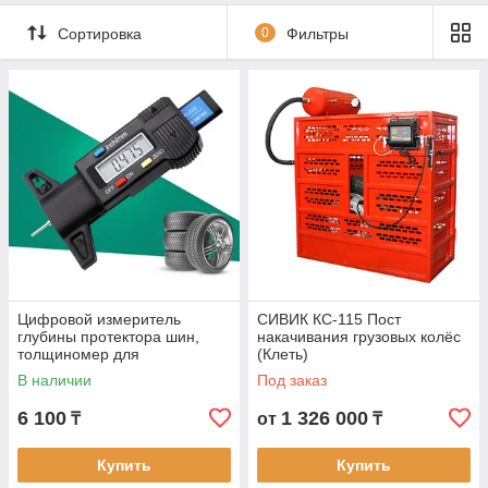
Сортировка
0
Фильтры
Цифровой измеритель
СИВИК КС-115 Пост
глубины протектора шин,
накачивания грузовых колёс
толщиномер для
(Клеть)
протекторов BESITA
В наличии
Под заказ
6 100
1 326 000
₸
от
₸
Купить
Купить