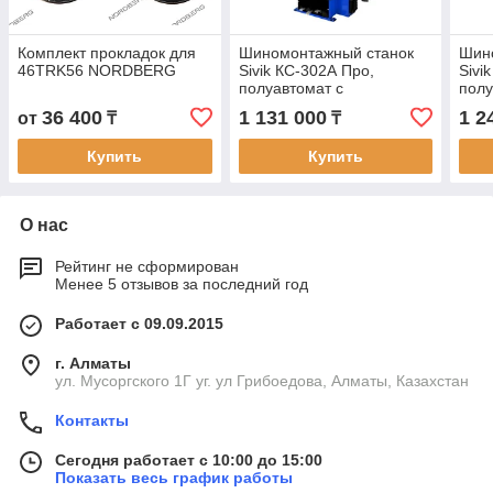
Комплект прокладок для
Шиномонтажный станок
Шин
46TRK56 NORDBERG
Sivik КС-302А Про,
Sivi
полуавтомат с
полу
устройством для быстрой
устр
36 400
1 131 000
1 2
от
₸
₸
накачки шин
нака
Купить
Купить
О нас
Рейтинг не сформирован
Менее 5 отзывов за последний год
Работает с 09.09.2015
г. Алматы
ул. Мусоргского 1Г уг. ул Грибоедова, Алматы, Казахстан
Контакты
Сегодня работает с 10:00 до 15:00
Показать весь график работы