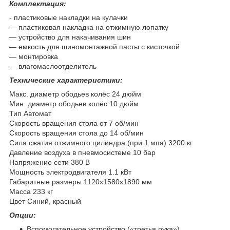
Комплектация:
- пластиковые накладки на кулачки
― пластиковая накладка на отжимную лопатку
― устройство для накачивания шин
― емкость для шиномонтажной пасты с кисточкой
― монтировка
― влагомаслоотделитель
Технические характеристики:
Макс. диаметр ободьев колёс 24 дюйм
Мин. диаметр ободьев колёс 10 дюйм
Тип Автомат
Скорость вращения стола от 7 об/мин
Скорость вращения стола до 14 об/мин
Cила сжатия отжимного цилиндра (при 1 мпа) 3200 кг
Давление воздуха в пневмосистеме 10 бар
Напряжение сети 380 В
Мощность электродвигателя 1.1 кВт
Габаритные размеры 1120х1580х1890 мм
Масса 233 кг
Цвет Синий, красный
Опции:
Вспомогательное устройство («третья рука»)