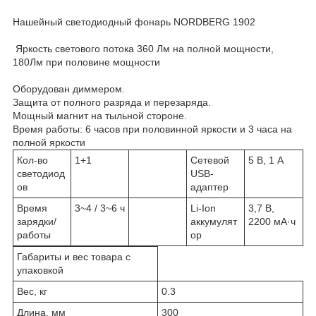
Нашейный светодиодный фонарь NORDBERG 1902
Яркость светового потока 360 Лм на полной мощности,
180Лм при половине мощности
Оборудован диммером.
Защита от полного разряда и перезаряда.
Мощный магнит на тыльной стороне.
Время работы: 6 часов при половинной яркости и 3 часа на
полной яркости
Кол-во
1+1
Сетевой
5 В, 1 А
светодиод
USB-
ов
адаптер
Время
3~4 / 3~6 ч
Li-Ion
3,7 В,
зарядки/
аккумулят
2200 мА·ч
работы
ор
Габариты и вес товара с
упаковкой
Вес, кг
0.3
Длина, мм
300