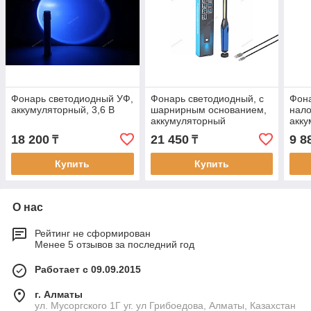
Фонарь светодиодный УФ,
Фонарь светодиодный, с
Фон
аккумуляторный, 3,6 В
шарнирным основанием,
нал
аккумуляторный
акку
NOR
18 200
21 450
9 8
₸
₸
Купить
Купить
О нас
Рейтинг не сформирован
Менее 5 отзывов за последний год
Работает с 09.09.2015
г. Алматы
ул. Мусоргского 1Г уг. ул Грибоедова, Алматы, Казахстан