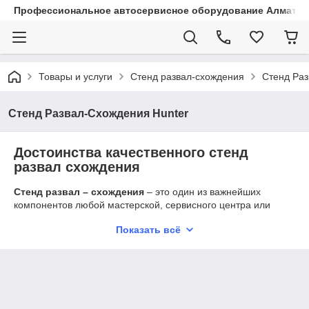
Профессиональное автосервисное оборудование Алматы |
Товары и услуги
Стенд развал-схождения
Стенд Раз
Стенд Развал-Схождения Hunter
Достоинства качественного стенд
развал схождения
Стенд развал – схождения
– это один из важнейших
компонентов любой мастерской, сервисного центра или
СТО. Наличие исправного стенда позволяет быстро и
Показать всё
качественно выполнить замер геометрии колес, и на
основании полученных данных провести регулировку.
Наличие качественного современного оборудования
обеспечивает мастерской такие преимущества:
Работает в автоматическо режиме, что
минимизирует влияние человеческого фактора на