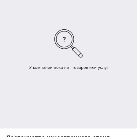
выполнение рабочих операций.
Высокая точность измерений позволяет проводить
тонкую регулировку для достижения наилучших
результатов.
Их использование современных существенно
сокращает трудозатраты и ускоряет технологический
процесс. Это положительно сказывается как на
загруженности персонала (меньше утомляемость –
меньше брака), так и на отношении клиентов.
Таким образом, решение купить наше оборудование можно
У компании пока нет товаров или услуг
назвать вполне оптимальным - в первую очередь с точки
зрения оптимизации технологических процессов.