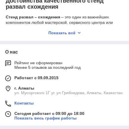
Достоинства качественного стенд
развал схождения
Стенд развал – схождения
– это один из важнейших
компонентов любой мастерской, сервисного центра или
СТО. Наличие исправного стенда позволяет быстро и
Показать всё
качественно выполнить замер геометрии колес, и на
основании полученных данных провести регулировку.
Наличие качественного современного оборудования
О нас
обеспечивает мастерской такие преимущества:
Работает в автоматическо режиме, что
Рейтинг не сформирован
минимизирует влияние человеческого фактора на
Менее 5 отзывов за последний год
выполнение рабочих операций.
Работает с 09.09.2015
Высокая точность измерений позволяет проводить
тонкую регулировку для достижения наилучших
г. Алматы
результатов.
ул. Мусоргского 1Г уг. ул Грибоедова, Алматы, Казахстан
Их использование современных существенно
сокращает трудозатраты и ускоряет технологический
Контакты
процесс. Это положительно сказывается как на
Сегодня работает с 09:00 до 18:00
загруженности персонала (меньше утомляемость –
Показать весь график работы
меньше брака), так и на отношении клиентов.
Таким образом, решение купить наше оборудование можно