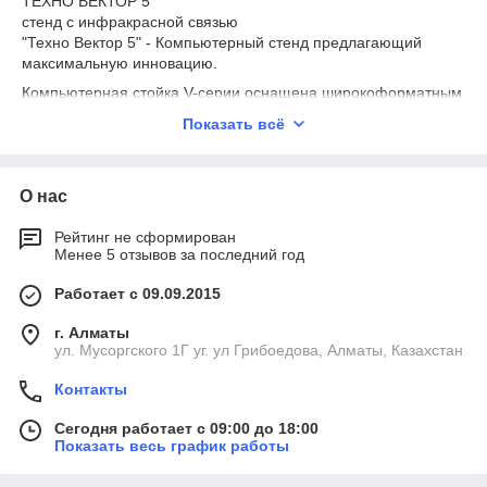
ТЕХНО ВЕКТОР 5
Японии (в т.ч. с правым рулем), России и др. Более 40 000
стенд с инфракрасной связью
автомобилей в базе, возможность создания собственной
"Техно Вектор 5" - Компьютерный стенд предлагающий
базы.
максимальную инновацию.
Компьютерная стойка V-серии оснащена широкоформатным
LCD монитором и эргономичной рабочей панелью с
Показать всё
пленочным пультом управления.
Выразительный вид - результат поиска стилевых решений на
тему автомобильного дизайна, который характеризуется
О нас
кинетическими формообразующими кривыми.
Кинетический дизайн - это визуализация присущих
Рейтинг не сформирован
автомобилям динамических качеств.
Менее 5 отзывов за последний год
Измерительная система на базе CCD матриц высокого
Работает с 09.09.2015
разрешения позволяет измерить с высокой точностью
схождение, колесную базу и ширину колеи, а также
г. Алматы
схождение в повороте при 20° без использования
ул. Мусоргского 1Г уг. ул Грибоедова, Алматы, Казахстан
электронных поворотных кругов.
Контакты
Каждая CCD камера содержит два излучателя и CCD
матрицу высокого разрешения.
Сегодня работает с 09:00 до 18:00
Режим "Просмотр показаний датчиков" позволяет
Показать весь график работы
производить детальную диагностику работы стенда.