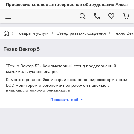
Профессиональное автосервисное оборудование Алматы |
Товары и услуги
Стенд развал-схождения
Техно Век
Техно Вектор 5
"Техно Вектор 5" - Компьютерный стенд предлагающий
максимальную инновацию.
Компьютерная стойка V-серии оснащена широкоформатным
LCD монитором и эргономичной рабочей панелью с
пленочным пультом управления.
Выразительный вид - результат поиска стилевых решений на
Показать всё
тему автомобильного дизайна, который характеризуется
кинетическими формообразующими кривыми.
Кинетический дизайн - это визуализация присущих
автомобилям динамических качеств.
Измерительная система на базе CCD матриц высокого