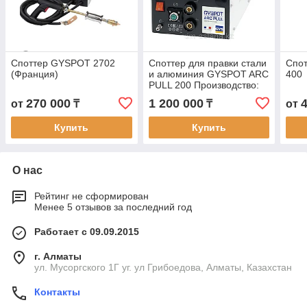
Споттер GYSPOT 2702
Споттер для правки стали
Спо
(Франция)
и алюминия GYSPOT ARC
400
PULL 200 Производство:
Франция
270 000
1 200 000
от
₸
₸
от
Купить
Купить
О нас
Рейтинг не сформирован
Менее 5 отзывов за последний год
Работает с 09.09.2015
г. Алматы
ул. Мусоргского 1Г уг. ул Грибоедова, Алматы, Казахстан
Контакты