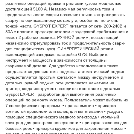
различных операций правки и рихтовки кузова мощностью,
достигающей 5100 A. Независимая регулировка тока и
продолжительности сварки позволяет точно контролировать
сварку по оцинкованному металлу и, особенно, по очень
тонкой жести. GYSPOT EXPERT питается от сети 200-240В и
30A с плавким предохранителем с задержкой срабатывания и
имеет 2 рабочих режима: РУЧНОЙ режим, позволяющий
независимо отрегулировать ток и продолжительность сварки
для специфических нужд. СИНЕРГЕТИЧЕСКИЙ режим
использующий заводские настройки GYS. Выберите
инструмент и мощность в зависимости от толщины
свариваемой детали. Для удобство использования также
предлагается две системы поджига: автоматический поджиг:
осуществляется простым контактом между инструментом и
деталью. ручной поджиг: осуществляется нажатием на
триггер, когда инструмент находится в контакте с деталью.
Gyspot EXPERT разработан для выполнения различных
операций по ремонту кузова. Пользователь может выбрать из
7 специфических программ: • правка вмятин • приварка
волнистой проволоки или колец для вытягивания • усадка с
помощью специфического медного электрода • угольный
электрод для разогрева поверхности • приварка заклепок для
боковых реек • приварка кружочков для закрепления массы •
приварка шпилек для закрепления масс автомобиля и