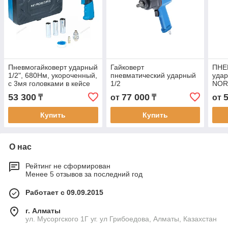
Пневмогайковерт ударный
Гайковерт
ПНЕ
1/2", 680Нм, укороченный,
пневматический ударный
удар
с 3мя головками в кейсе
1/2
NOR
NORDBERG
53 300
77 000
₸
от
₸
от
Купить
Купить
О нас
Рейтинг не сформирован
Менее 5 отзывов за последний год
Работает с 09.09.2015
г. Алматы
ул. Мусоргского 1Г уг. ул Грибоедова, Алматы, Казахстан