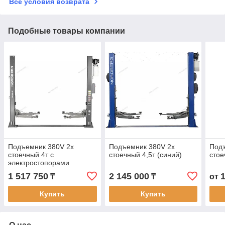
Все условия возврата
Подобные товары компании
Подъемник 380V 2х
Подъемник 380V 2х
Под
стоечный 4т с
стоечный 4,5т (синий)
стое
электростопорами
(серый)
1 517 750
2 145 000
₸
₸
от
Купить
Купить