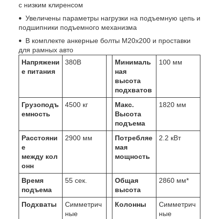
с низким клиренсом
Увеличены параметры нагрузки на подъемную цепь и
подшипники подъемного механизма
В комплекте анкерные болты M20x200 и проставки
для рамных авто
Напряжени
380В
Минималь
100 мм
е питания
ная
высота
подхватов
Грузоподъ
4500 кг
Макс.
1820 мм
емность
Высота
подъема
Расстояни
2900 мм
Потребляе
2.2 кВт
е
мая
между
кол
мощность
онн
Время
55 сек.
Общая
2860 мм*
подъема
высота
Подхваты
Симметрич
Колонны
Симметрич
ные
ные