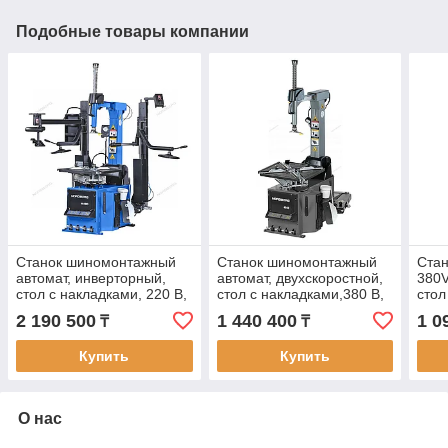
Подобные товары компании
Станок шиномонтажный
Станок шиномонтажный
Ста
автомат, инверторный,
автомат, двухскоростной,
380V
стол с накладками, 220 В,
стол с накладками,380 В,
стол
синий
серый
2 190 500
1 440 400
1 0
₸
₸
Купить
Купить
О нас