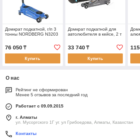
Домкрат подкатной, г/п 3
Домкрат подкатной для
Домк
тонны NORDBERG N3203
автолюбителя в кейсе, 2 т
алюм
76 050
33 740
115
₸
₸
Купить
Купить
О нас
Рейтинг не сформирован
Менее 5 отзывов за последний год
Работает с 09.09.2015
г. Алматы
ул. Мусоргского 1Г уг. ул Грибоедова, Алматы, Казахстан
Контакты