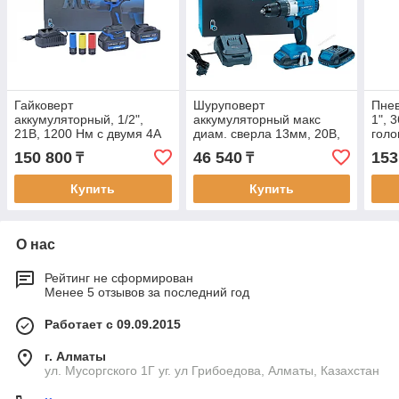
Гайковерт
Шуруповерт
Пнев
аккумуляторный, 1/2",
аккумуляторный макс
1", 
21В, 1200 Нм с двумя 4A
диам. сверла 13мм, 20В,
голо
акк. и зар. уст-вом 1,8A, в
80Нм с 2шт акк. и зар. уст-
150 800
46 540
153
₸
₸
кейсе
вом
Купить
Купить
О нас
Рейтинг не сформирован
Менее 5 отзывов за последний год
Работает с 09.09.2015
г. Алматы
ул. Мусоргского 1Г уг. ул Грибоедова, Алматы, Казахстан