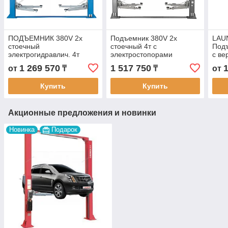
ПОДЪЕМНИК 380V 2х
Подъемник 380V 2х
LAU
стоечный
стоечный 4т с
Под
электрогидравлич. 4т
электростопорами
с ве
NORDBERG
(серый)
синх
1 269 570
1 517 750
от
₸
₸
от
Купить
Купить
Акционные предложения и новинки
Новинка
Подарок