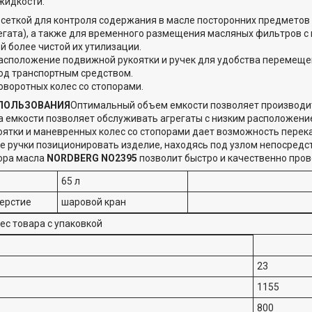
идкости.
сеткой для контроля содержания в масле посторонних предметов (
егата), а также для временного размещения масляных фильтров с 
 более чистой их утилизации.
асположение подвижной рукоятки и ручек для удобства перемеще
од транспортным средством.
оворотных колес со стопорами.
ПОЛЬЗОВАНИЯ
Оптимальный объем емкости позволяет производить
а емкости позволяет обслуживать агрегаты с низким расположением
ятки и маневренных колес со стопорами дает возможность перека
 ручки позиционировать изделие, находясь под узлом непосредс
ора масла
NORDBERG NO2395
позволит быстро и качественно про
65 л
ерстие
шаровой кран
ес товара с упаковкой
23
1155
800