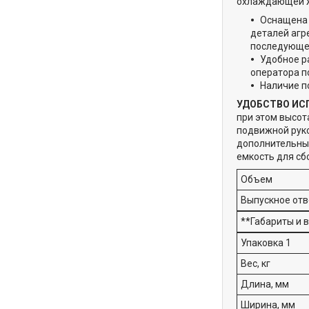
охлаждающей ж
Оснащена 
деталей агр
последующей
Удобное р
оператора п
Наличие п
УДОБСТВО ИС
при этом высот
подвижной руко
дополнительные
емкость для сб
Объем
Выпускное отв
**Габариты и в
Упаковка 1
Вес, кг
Длина, мм
Ширина, мм