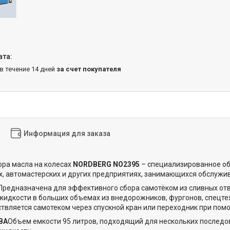
 в течение 14 дней
за счет покупателя
Информация для заказа
ора масла на колесах
NORDBERG NO2395
– специализированное об
х, автомастерских и других предприятиях, занимающихся обслужи
Предназначена для эффективного сбора самотёком из сливных отве
дкости в больших объемах из внедорожников, фургонов, спецтехни
твляется самотеком через спускной кран или переходник при помощ
ВА
Объем емкости 95 литров, подходящий для нескольких последо