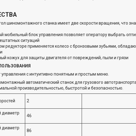
ЕСТВА
тол шиномонтажного станка имеет две скорости вращения, что зн
й мобильный блок управления позволяет оператору выбрать опти
ештатных ситуаций
ом редукторе применяется колесо с бронзовыми зубьями, облада
ии
ый кожух для защиты двигателя от повреждений, пыли и грязи
ПОЛЬЗОВАНИЯ
 управления с интуитивно понятным и простым меню.
монтажный автоматический станок для грузового автотранспорт
мальной производительностью, быстротой и безопасностью.
оростей
2
 диаметр
46
 диаметр
86