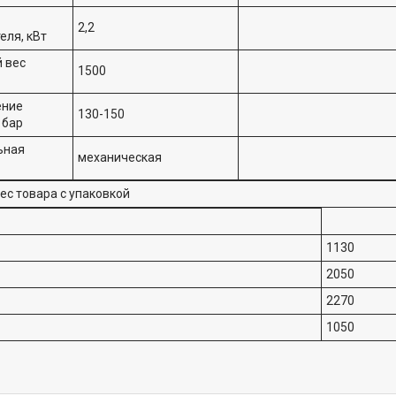
2,2
еля, кВт
 вес
1500
ение
130-150
 бар
ьная
механическая
ес товара с упаковкой
1130
2050
2270
1050