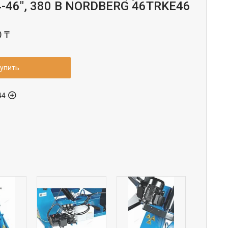
-46", 380 В NORDBERG 46TRKE46
0 ₸
упить
44