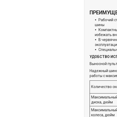
ПРЕИМУЩ
Рабочий с
шины
Компактны
избежать вн
В червячн
эксплуатац
Специальн
УДОБСТВО ИС
Выносной пульт
Надежный шино
работы с макси
Количество ск
Максимальный
диска, дюйм
Максимальный
колеса, дюйм