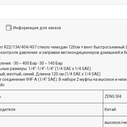
Информация для заказа
нт R22/134/404/407 стекло чемодан 120см + вент быстросъемный Z
 контроля давления и заправки автокондиционеров домашней и 
:
рения: -30～400 Бар -30～140 Бар
ые размеры: 1/4"-1/4"-1/4" (1/4 SAE x 1/4 SAE)
ый, желтый, синий. Длинна 120 см (1/4 SAE x 1/4 SAE)
соединения VHF-A (1/4" SAE). В наборе 2 муфты на высокое и низк
ейс
ь
ZENG SHI
водителя
Китай
высокое/ни