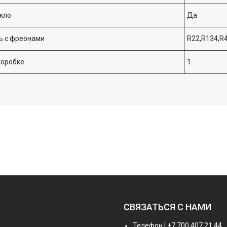
кло
Да
ь с фреонами
R22,R134,R
коробке
1
СВЯЗАТЬСЯ С НАМИ
Телефон | +7 700 407 21 44