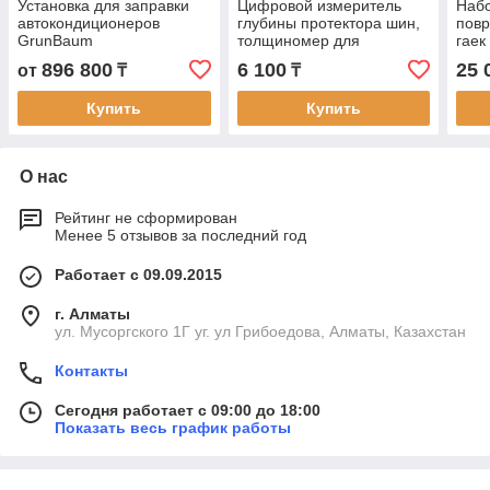
Установка для заправки
Цифровой измеритель
Набо
автокондиционеров
глубины протектора шин,
повр
GrunBaum
толщиномер для
гаек
протекторов BESITA
896 800
6 100
25 
от
₸
₸
Купить
Купить
О нас
Рейтинг не сформирован
Менее 5 отзывов за последний год
Работает с 09.09.2015
г. Алматы
ул. Мусоргского 1Г уг. ул Грибоедова, Алматы, Казахстан
Контакты
Сегодня работает с 09:00 до 18:00
Показать весь график работы