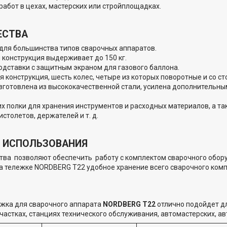
работ в цехах, мастерских или стройплощадках.
ЕСТВА
для большинства типов сварочных аппаратов.
 конструкция выдерживает до 150 кг.
одставки с защитным экраном для газового баллона.
я конструкция, шесть колес, четыре из которых поворотные и со с
зготовлена из высококачественной стали, усилена дополнительны
.
х полки для хранения инструментов и расходных материалов, а т
столетов, держателей и т. д.
 ИСПОЛЬЗОВАНИЯ
ва позволяют обеспечить работу с комплектом сварочного оборуд
а тележке NORDBERG T22 удобное хранение всего сварочного ком
ежка для сварочного аппарата
NORDBERG T22
отлично подойдет д
частках, станциях технического обслуживания, автомастерских, ав