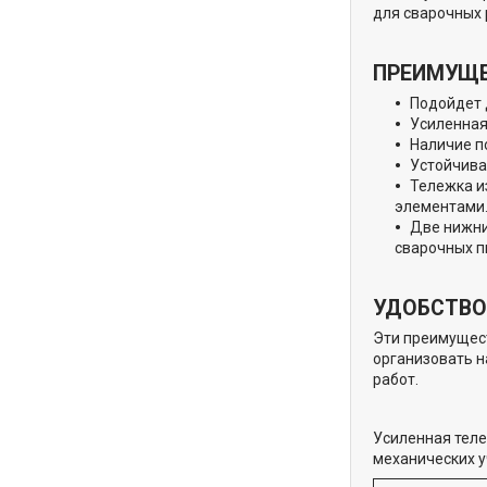
для сварочных 
ПРЕИМУЩ
Подойдет 
Усиленная
Наличие п
Устойчива
Тележка и
элементами
Две нижни
сварочных пи
УДОБСТВО
Эти преимущест
организовать н
работ.
Усиленная тел
механических у