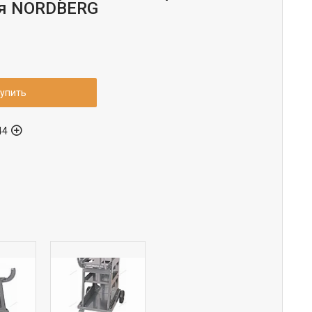
ая NORDBERG
упить
44