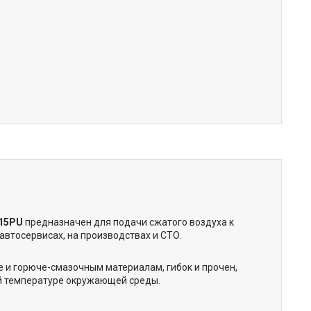
15PU
предназначен для подачи сжатого воздуха к
автосервисах, на производствах и СТО.
е и горюче-смазочным материалам, гибок и прочен,
кой температуре окружающей среды.