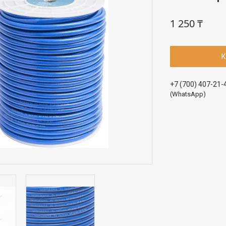
1 250 ₸
К
+7 (700) 407-21-
(WhatsApp)