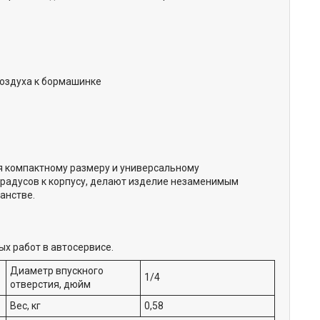
воздуха к бормашинке
я компактному размеру и универсальному
градусов к корпусу, делают изделие незаменимым
анстве.
х работ в автосервисе.
Диаметр впускного
1/4
отверстия, дюйм
Вес, кг
0,58