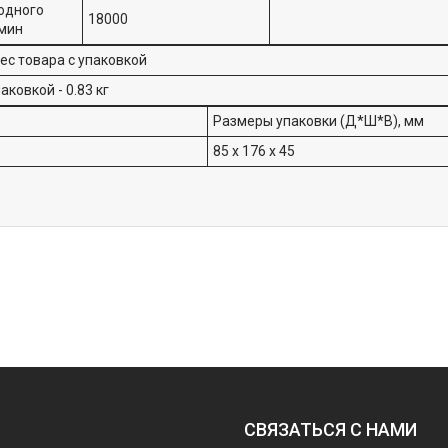
одного
18000
/мин
ес товара с упаковкой
аковкой - 0.83 кг
Размеры упаковки (Д*Ш*В), мм
85 x 176 x 45
СВЯЗАТЬСЯ С НАМИ