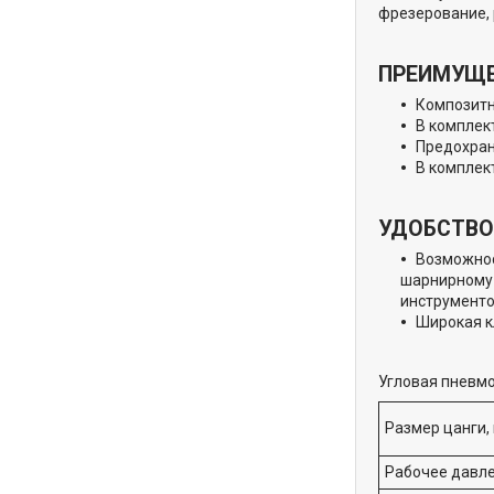
фрезерование, 
ПРЕИМУЩ
Композитн
В комплек
Предохран
В комплект
УДОБСТВО
Возможнос
шарнирному 
инструменто
Широкая к
Угловая пнев
Размер цанги,
Рабочее давле