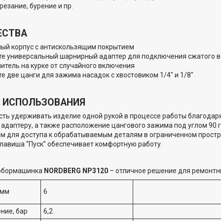
резание, бурение и пр.
ЕСТВА
ый корпус с антискользящим покрытием
те универсальный шарнирный адаптер для подключения сжатого 
итель на курке от случайного включения
е две цанги для зажима насадок с хвостовиком 1/4" и 1/8"
 ИСПОЛЬЗОВАНИЯ
ть удерживать изделие одной рукой в процессе работы благодар
адаптеру, а также расположение цангового зажима под углом 90 
м для доступа к обрабатываемым деталям в ограниченном простр
лавиша “Пуск” обеспечивает комфортную работу.
мобормашинка
NORDBERG NP3120
– отличное решение для ремонтны
 мм
6
ние, бар
6,2