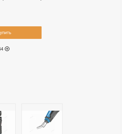
упить
44