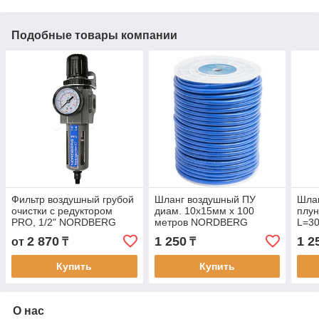
Подобные товары компании
Фильтр воздушный грубой
Шланг воздушный ПУ
Шлан
очистки с редуктором
диам. 10х15мм x 100
плун
PRO, 1/2" NORDBERG
метров NORDBERG
L=3
2 870
1 250
1 2
от
₸
₸
Купить
Купить
О нас