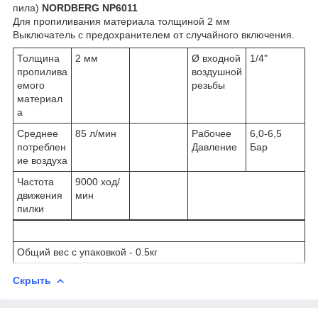
пила)
NORDBERG NP6011
Для пропиливания материала толщиной 2 мм
Выключатель с предохранителем от случайного включения.
Толщина
2 мм
Ø входной
1/4"
пропилива
воздушной
емого
резьбы
материал
а
Среднее
85 л/мин
Рабочее
6,0-6,5
потреблен
Давление
Бар
ие воздуха
Частота
9000 ход/
движения
мин
пилки
Общий вес с упаковкой - 0.5кг
Скрыть