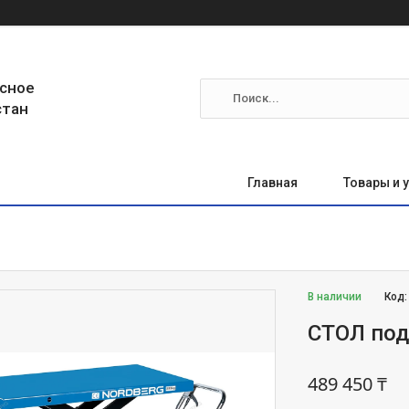
сное
стан
Главная
Товары и 
В наличии
Код
СТОЛ под
489 450 ₸