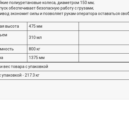
йкие полиуретановые колеса, диаметром 150 мм;
пуск обеспечивает безопасную работу с грузами;
ивод экономит силы и позволяет рукам оператора оставаться сво
ая высота
475 мм
бъем
310 мл
емность
800 кг
на
1375 мм
и вес товара с упаковкой
 упаковкой - 217.3 кг