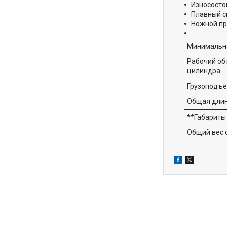
Износосто
Плавный с
Ножной пр
Минимальн
Рабочий о
цилиндра
Грузоподъ
Общая дли
**Габариты 
Общий вес с