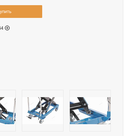
упить
44