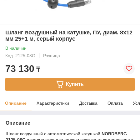
Шланг воздушный на катушке, ПУ, диам. 8x12
мм 25+1 м, серый корпус
В наличии
Код: 2125-08G
Розница
73 130
₸
Купить
Описание
Характеристики
Доставка
Оплата
Усл
Описание
Шланг воздушный с автоматической катушкой
NORDBERG
2125-08G
используется для подачи воздуха от компрессора к