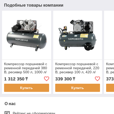
Подобные товары компании
Компрессор поршневой с
Компрессор поршневой с
Комп
ременной передачей 380
ременной передачей, 220
реме
В, ресивер 500 л, 1000 л/
В, ресивер 100 л, 420 л/
В, р
мин
мин
мин
1 312 350
339 300
373
₸
₸
Купить
Купить
О нас
Рейтинг не сформирован