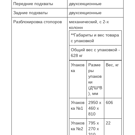
Передние подхваты
двухсекционные
Задние подхваты
двухсекционные
Разблокировка стопоров
механический, с 2-х
колонн
**Габариты и вес товара
с упаковкой
Общий вес с упаковкой -
628 кг
Упаков
Разме
Вес, кг
ка
ры
упаков
ки
(Д*Ш*В
), мм
Упаков
2950 x
606
ка №1
460 x
810
Упаков
795 x
22
ка №2
270 x
310