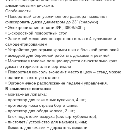
алюминиевыми дисками.
Особенности
• Поворотный стол увеличенного размера позволяет
фиксировать диски диаметром до 23" (снаружи)
• Электропитание от сети 3Ф., 380В/50Гц
• 1-скоростной поворотный стол
• Зажимной механизм поворотного стола с 4 кулачками и
самоцентрированием
• Устройство для отрыва кромки шин с большой резиновой
накладкой для бережной работы с дисками и резиной
• Монтажная головка позиционируется относительно края
диска по горизонтали и вертикали
• Поворотная консоль экономит место в цеху – стенд можно
поставить вплотную к стене
• Эргономичное расположение педалей управления.
В комплекте поставки
- монтажная лопатка;
- протектор для зажимных кулачков, 4 шт.;
- протектор ножа отрыва борта шины;
- протектор для обода колеса, 2 шт.;
- блок подготовки воздуха (фильтр-лубрикатор);
- пистолет / устройство для накачки шины;
- ёмкость для смазки + держатель емкости;