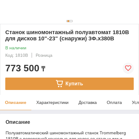
Станок шиномонтажный полуавтомат 1810B
для дисков 10"-23" (снаружи) 3Ф.х380В
В наличии
Код: 1810B
Розница
773 500
₸
Купить
Описание
Характеристики
Доставка
Оплата
Усл
Описание
Полуавтоматический шиномонтажный станок Trommelberg
1810B с поворотной консолью для колес со стальными и