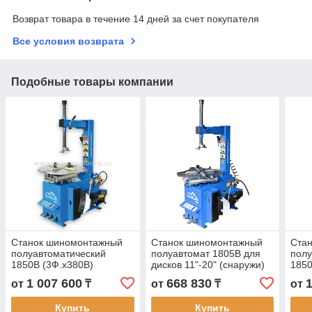
Возврат товара в течение 14 дней за счет покупателя
Все условия возврата
Подобные товары компании
Станок шиномонтажный
Станок шиномонтажный
Ста
полуавтоматический
полуавтомат 1805B для
полу
1850B (3Ф.х380В)
дисков 11"-20" (снаружи)
1850
Trommelberg
Tro
1 007 600
668 830
от
₸
от
₸
от
Купить
Купить