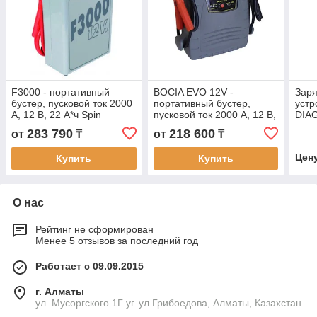
F3000 - портативный
BOCIA EVO 12V -
Заря
бустер, пусковой ток 2000
портативный бустер,
устр
А, 12 B, 22 А*ч Spin
пусковой ток 2000 А, 12 В,
DIA
03.015.00 (Италия)
22 А*ч Spin 03.015.03
283 790
218 600
от
₸
от
₸
(Италия)
Цен
Купить
Купить
О нас
Рейтинг не сформирован
Менее 5 отзывов за последний год
Работает с 09.09.2015
г. Алматы
ул. Мусоргского 1Г уг. ул Грибоедова, Алматы, Казахстан