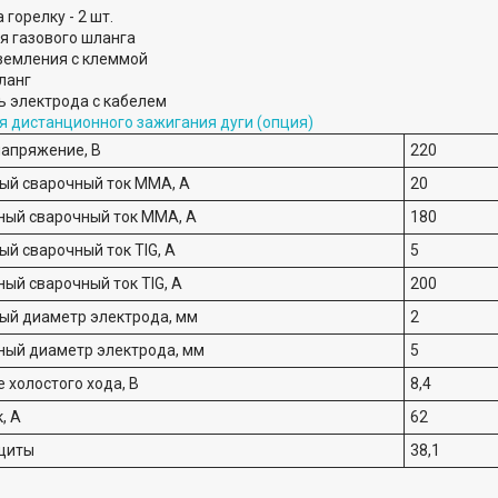
 горелку - 2 шт.
я газового шланга
земления с клеммой
ланг
 электрода с кабелем
я дистанционного зажигания дуги (опция)
апряжение, В
220
й сварочный ток MMA, А
20
ый сварочный ток MMA, А
180
й сварочный ток TIG, А
5
ый сварочный ток TIG, А
200
й диаметр электрода, мм
2
ый диаметр электрода, мм
5
 холостого хода, В
8,4
, А
62
щиты
38,1