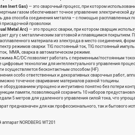
ten Inert Gas)
— это сварочный процесс, при котором использован
ертным газом обеспечивает точное управление электрической дуг
ь два способа соединения металла – с помощью расплавленных п
 присадочной проволоки.
al Metal Arc)
— это процесс сварки, при котором сварщик исполь
дает дугу с металлическим заготовкой и плавящимся покрытием. 
асплавленного материала из электрода в место соединения, форм
пектр режимов сварки: TIG постоянный ток, TIG постоянный импуль
ток, MMA, сварка в автоматическом режиме.
ежима AC/DC позволяет работать с переменным/постоянным токо
 цифровые технологии для интеллектуального управления процес
ги осуществляется бесконтактным способом (HF).
нения особо ответственных и декоративных сварочных работ, апп
зможно точечное сваривание материалов разной толщины.
е оборудованием упрощено и интуитивно понятно без потери конт
ункции памяти, позволяющей сохранить 10 наборов предустановл
едали 5 метров для удаленного управления силой тока, что упрощ
рат предназначен для как профессионального, так и бытового ис
й аппарат NORDBERG WT201