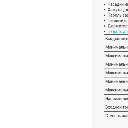
Насадки на
Хомуты дл
Кабель за
Газовый ш
Держатель
Педаль дл
Входящее н
Минимальны
Максимальн
Минимальны
Максимальн
Минимальны
Максимальн
Напряжение
Входной ток
Степень за