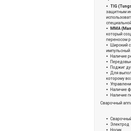
TIG (Tungs
защитным ин
использоват
специальной
ММА (Manu
который соз
переносом р
Широкий с
импульсный 
Наличие р
Передовые
Поджиг ду
Для выпол
которому во
Управлени
Наличие ф
Наличие п
Сварочный аппа
Сварочны
Электрод
Носик