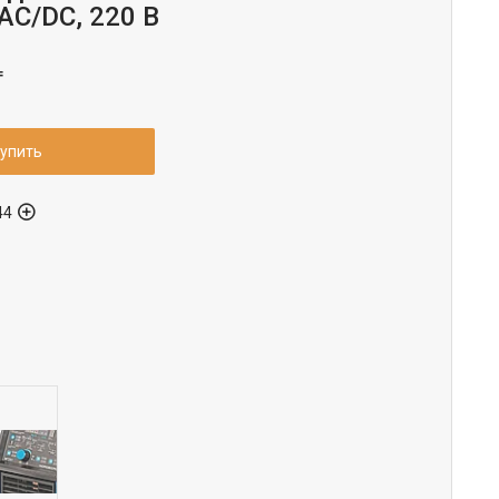
AC/DC, 220 В
₸
упить
44