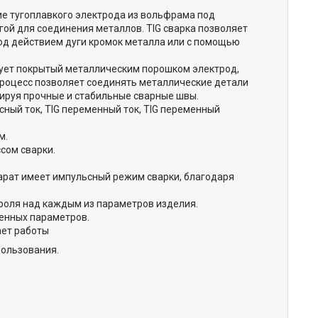
ие тугоплавкого электрода из вольфрама под
ой для соединения металлов. TIG сварка позволяет
од действием дуги кромок металла или с помощью
зует покрытый металлическим порошком электрод,
Процесс позволяет соединять металлические детали
ируя прочные и стабильные сварные швы.
сный ток, TIG переменный ток, TIG переменный
м.
сом сварки.
арат имеет импульсный режим сварки, благодаря
роля над каждым из параметров изделия.
енных параметров.
ает работы
пользования.