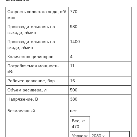
Скорость холостого хода, об/
770
мин
Производительность на
980
выходе, л/мин
Производительность на
1400
входе, л/мин
Количество цилиндров
4
Потребляемая мощность,
11
кВт
Рабочее давление, бар
16
Объем ресивера, л
500
Напряжение, В
380
Безмасляный
нет
Вес, кг
470
Упаковк
2080 x