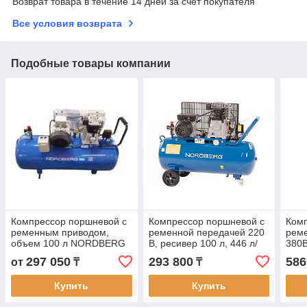
Возврат товара в течение 14 дней за счет покупателя
Все условия возврата
Подобные товары компании
Компрессор поршневой с
Компрессор поршневой с
Комп
ременным приводом,
ременной передачей 220
рем
объем 100 л NORDBERG
В, ресивер 100 л, 446 л/
380В
ECO NCE100/400-380
мин
мин
297 050
293 800
586
от
₸
₸
NCP
Купить
Купить