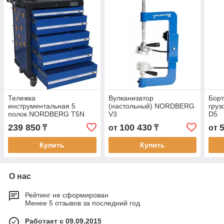
Тележка
Вулканизатор
Бор
инструментальная 5
(настольный) NORDBERG
гру
полок NORDBERG T5N
V3
D5
239 850
100 430
₸
от
₸
от
Купить
Купить
О нас
Рейтинг не сформирован
Менее 5 отзывов за последний год
Работает с 09.09.2015