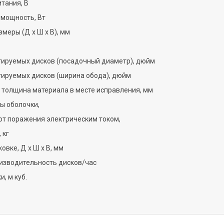
тания, В
мощность, Вт
меры (Д х Ш х В), мм
ируемых дисков (посадочный диаметр), дюйм
ируемых дисков (ширина обода), дюйм
толщина материала в месте исправления, мм
ы оболочки,
от поражения электрическим током,
 кг
овке, Д х Ш х В, мм
изводительность дисков/час
, м куб.