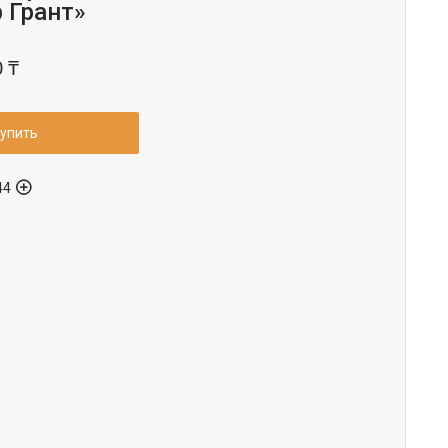
 Грант»
0 ₸
упить
44