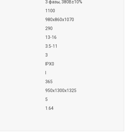
3 фазы, 380В±10%
1100
980х860х1070
290
13-16
3.5-11
3
IPX0
I
365
950x1300x1325
5
1.64