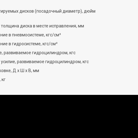
ируемых дисков (посадочный диаметр), дюйм
толщина диска в месте исправления, мм
ние в пневмосистеме, кгс/см²
ние в гидросистеме, кгс/см²
е, развиваемое гидроцилиндром, кгс
усилие, развиваемое гидроцилиндром, кгс
овке, Д х Ш х В, мм
 кг