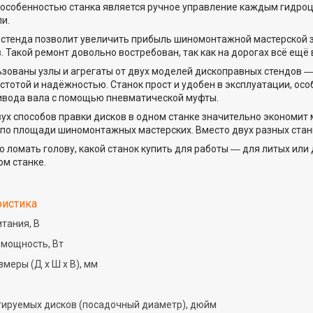
 особенностью станка является ручное управление каждым гидро
и.
стенда позволит увеличить прибыль шиномонтажной мастерской з
. Такой ремонт довольно востребован, так как на дорогах всё ещё
ьзованы узлы и агрегаты от двух моделей дископравных стендов ―
стотой и надёжностью. Станок прост и удобен в эксплуатации, ос
ивода вала с помощью пневматической муфты.
х способов правки дисков в одном станке значительно экономит м
по площади шиномонтажных мастерских. Вместо двух разных стан
о ломать голову, какой станок купить для работы ― для литых или
ом станке.
ристика
тания, В
мощность, Вт
меры (Д х Ш х В), мм
ируемых дисков (посадочный диаметр), дюйм