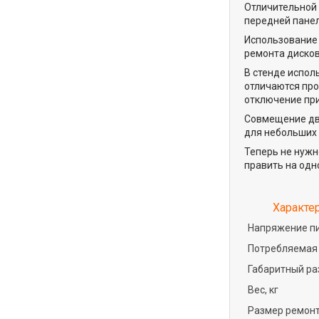
Отличительной
передней панел
Использование 
ремонта дисков
В стенде испол
отличаются про
отключение пр
Совмещение дву
для небольших 
Теперь не нужн
править на одн
Характе
Напряжение пи
Потребляемая 
Габаритный раз
Вес, кг
Размер ремонт