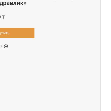
дравлик»
0 ₸
упить
44