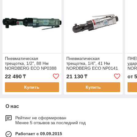
Пневматическая
Пневматическая
ПНЕ
трещотка, 1/2", 88 Нм
трещотка, 1/4", 41 Нм
удар
NORDBERG ECO NP0388
NORDBERG ECO NP0141
NOR
22 490
21 130
₸
₸
от
Купить
Купить
О нас
Рейтинг не сформирован
Менее 5 отзывов за последний год
Работает с 09.09.2015