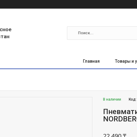
сное
стан
Главная
Товары и 
В наличии
Код
Пневмати
NORDBER
22 490 ₸