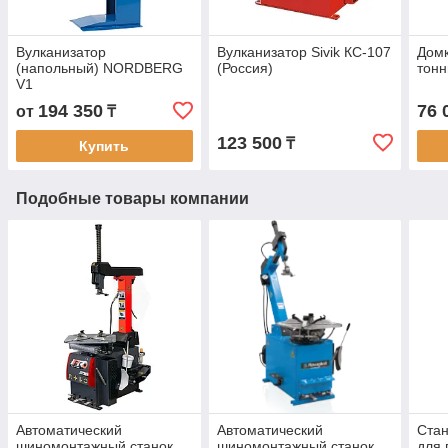
Вулканизатор
Вулканизатор Sivik КС-107
Домк
(напольный) NORDBERG
(Россия)
тон
V1
194 350
76 
от
₸
123 500
₸
Купить
Подобные товары компании
Автоматический
Автоматический
Ста
шиномонтажный станок
шиномонтажный станок
для 