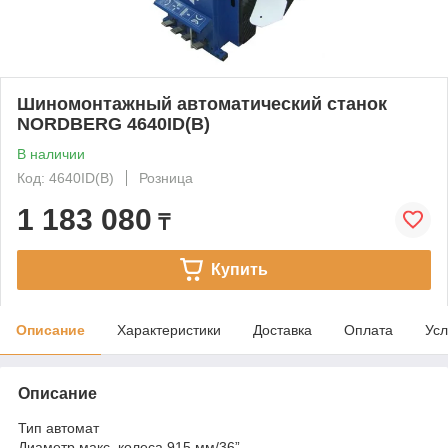
Шиномонтажный автоматический станок
NORDBERG 4640ID(В)
В наличии
Код: 4640ID(В)
Розница
1 183 080
₸
Купить
Описание
Характеристики
Доставка
Оплата
Усл
Описание
Тип автомат
Диаметр макс. колеса 915 мм/36”