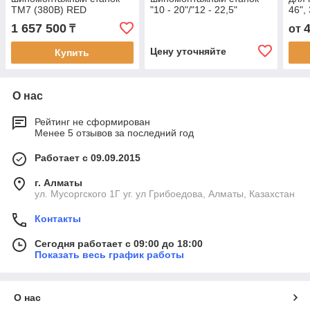
TM7 (380В) RED
"10 - 20"/"12 - 22,5"
46"
Ravaglioli (Италия)
46T
1 657 500
₸
от
Цену уточняйте
Купить
О нас
Рейтинг не сформирован
Менее 5 отзывов за последний год
Работает с 09.09.2015
г. Алматы
ул. Мусоргского 1Г уг. ул Грибоедова, Алматы, Казахстан
Контакты
Сегодня работает с 09:00 до 18:00
Показать весь график работы
О нас