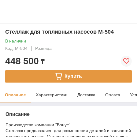
Стеллаж для топливных насосов М-504
В наличии
Код: М-504
Розница
448 500
₸
Купить
Описание
Характеристики
Доставка
Оплата
Усл
Описание
Производство компании "Бонус"
Стеллаж предназначен для размещения деталей и запчастей
топливных насосов. Стеллаж выполнен из уголковой стали с