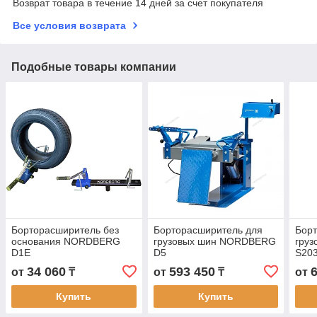
Возврат товара в течение 14 дней за счет покупателя
Все условия возврата
Подобные товары компании
Борторасширитель без
Борторасширитель для
Бор
основания NORDBERG
грузовых шин NORDBERG
груз
D1E
D5
S20
34 060
593 450
от
₸
от
₸
от
Купить
Купить