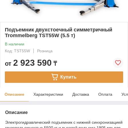
Подъемник двухстоечный симметричный
Trommelberg TST55W (5.5 т)
В наличии
Код: TST55W
Розница
2 923 590
от
₸
Купить
Описание
Характеристики
Доставка
Оплата
Усл
Описание
Электрогидравлический подъемник с нижней синхронизацией
грузоподъемностью 5500 кг и высотой подъема 1905 мм для