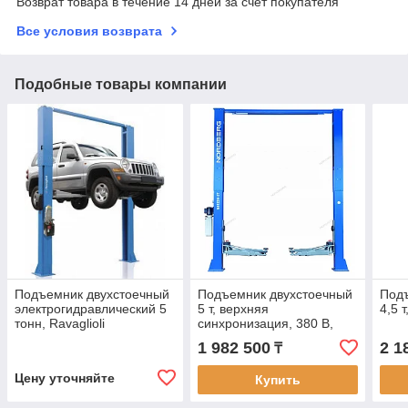
Возврат товара в течение 14 дней за счет покупателя
Все условия возврата
Подобные товары компании
Подъемник двухстоечный
Подъемник двухстоечный
Под
электрогидравлический 5
5 т, верхняя
4,5 
тонн, Ravaglioli
синхронизация, 380 В,
синий
1 982 500
2 1
₸
Цену уточняйте
Купить