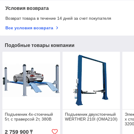
Условия возврата
Возврат товара в течение 14 дней за счет покупателя
Все условия возврата
Подобные товары компании
Подъемник 4х-стоечный
Подъемник двухстоечный
Элек
5т, c траверсой 2т, 380В
WERTHER 210I (OMA210I)
х ст
3200
(OM
2 759 900
₸