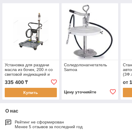
Установка для раздачи
Солидолонагнетатель
Ста
масла из бочек, 200 л со
Samoa
авто
световой индикацией и
(3Ф.
тележкой
335 400
₸
от
Цену уточняйте
Купить
О нас
Рейтинг не сформирован
Менее 5 отзывов за последний год