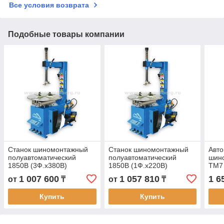
Все условия возврата
Подобные товары компании
Станок шиномонтажный
Станок шиномонтажный
Авто
полуавтоматический
полуавтоматический
шин
1850B (3Ф.х380В)
1850B (1Ф.х220В)
TM7
Trommelberg
Trommelberg
1 007 600
1 057 810
1 6
от
₸
от
₸
Купить
Купить